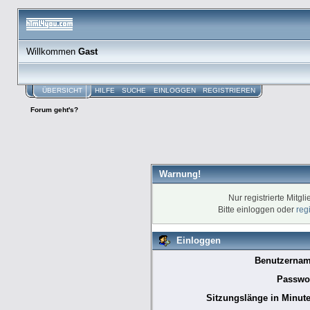
Willkommen
Gast
ÜBERSICHT
HILFE
SUCHE
EINLOGGEN
REGISTRIEREN
Forum geht's?
Warnung!
Nur registrierte Mitgl
Bitte einloggen oder
reg
Einloggen
Benutzernam
Passwor
Sitzungslänge in Minute