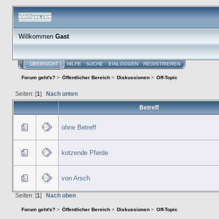
Willkommen
Gast
ÜBERSICHT
HILFE
SUCHE
EINLOGGEN
REGISTRIEREN
Forum geht's?
>
Öffentlicher Bereich
>
Diskussionen
>
Off-Topic
Seiten: [
1
]
Nach unten
Betreff
ohne Betreff
kotzende Pferde
von Arsch
Seiten: [
1
]
Nach oben
Forum geht's?
>
Öffentlicher Bereich
>
Diskussionen
>
Off-Topic