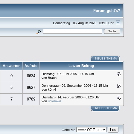
Forum geht's?
Donnerstag - 06. August 2026 - 03:16 Uhr
NEUES THEMA
Antworten
Aufrufe
Letzter Beitrag
Dienstag - 07. Juni 2005 - 14:15 Uhr
0
8634
von Braun
Donnerstag - 09. September 2004 - 13:15 Uhr
5
8627
von k0m4
Dienstag - 14. Februar 2006 - 01:26 Uhr
7
9789
von
unknown
NEUES THEMA
Gehe zu: