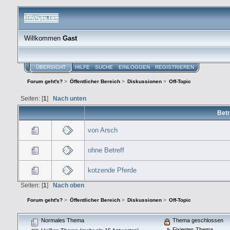
Willkommen
Gast
ÜBERSICHT
HILFE
SUCHE
EINLOGGEN
REGISTRIEREN
Forum geht's?
>
Öffentlicher Bereich
>
Diskussionen
>
Off-Topic
Seiten: [
1
]
Nach unten
Betr
von Arsch
ohne Betreff
kotzende Pferde
Seiten: [
1
]
Nach oben
Forum geht's?
>
Öffentlicher Bereich
>
Diskussionen
>
Off-Topic
Normales Thema
Thema geschlossen
Fixiertes Thema