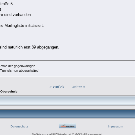
traße 5
)
ze sind vorhanden.
 Mailingliste initialisiert.
sind natürlich erst 89 abgegangen.
sowie der gegenwärtigen
 Tunnels nun abgeschaltet!
« zurück
weiter »
y-Oberschule
Datenschutz
Impressum
Die Seite wurde in 0.267 Sekunden mit 25 MySQL-Abfragen generiert.