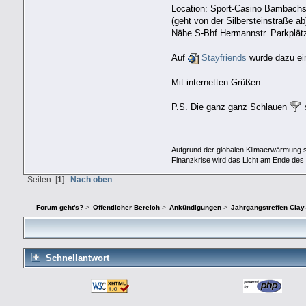
Location: Sport-Casino Bambachs
(geht von der Silbersteinstraße ab
Nähe S-Bhf Hermannstr. Parkplät
Auf
Stayfriends
wurde dazu eine
Mit internetten Grüßen
P.S. Die ganz ganz Schlauen
Aufgrund der globalen Klimaerwärmung 
Finanzkrise wird das Licht am Ende des
Seiten: [
1
]
Nach oben
Forum geht's?
>
Öffentlicher Bereich
>
Ankündigungen
>
Jahrgangstreffen Cla
Schnellantwort