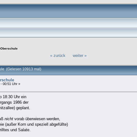
y-Oberschule
« zurück
weiter »
ule (Gelesen 10913 mal)
rschule
 - 00:51 Uhr »
 18:30 Uhr ein
hrgangs 1986 der
itzallee) geplant.
muß
nicht
vorab überwiesen werden,
eie (außer Korn und speziell abgefüllte)
lltes und Salate.