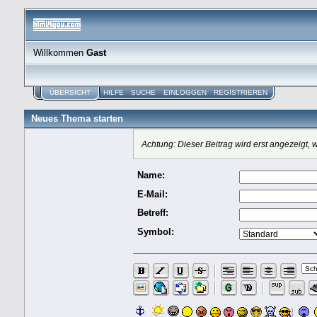
Willkommen
Gast
ÜBERSICHT
HILFE
SUCHE
EINLOGGEN
REGISTRIEREN
Neues Thema starten
Achtung: Dieser Beitrag wird erst angezeigt
Name:
E-Mail:
Betreff:
Symbol: