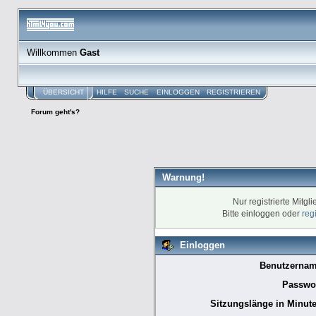
Willkommen
Gast
ÜBERSICHT
HILFE
SUCHE
EINLOGGEN
REGISTRIEREN
Forum geht's?
Warnung!
Nur registrierte Mitgl
Bitte einloggen oder
reg
Einloggen
Benutzernam
Passwor
Sitzungslänge in Minute