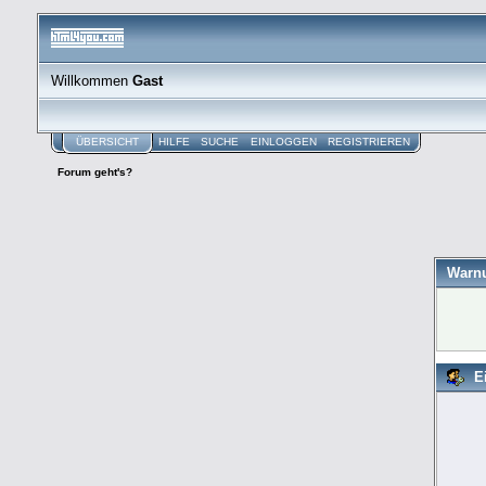
Willkommen
Gast
ÜBERSICHT
HILFE
SUCHE
EINLOGGEN
REGISTRIEREN
Forum geht's?
Warn
E