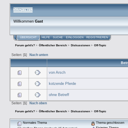
Willkommen
Gast
ÜBERSICHT
HILFE
SUCHE
EINLOGGEN
REGISTRIEREN
Forum geht's?
>
Öffentlicher Bereich
>
Diskussionen
>
Off-Topic
Seiten: [
1
]
Nach unten
Betr
von Arsch
kotzende Pferde
ohne Betreff
Seiten: [
1
]
Nach oben
Forum geht's?
>
Öffentlicher Bereich
>
Diskussionen
>
Off-Topic
Normales Thema
Thema geschlossen
Fixiertes Thema