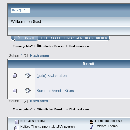
Willkommen
Gast
ÜBERSICHT
HILFE
SUCHE
EINLOGGEN
REGISTRIEREN
Forum geht's?
>
Öffentlicher Bereich
>
Diskussionen
Seiten:
1
[
2
]
Nach unten
Betreff
(gute) Kraftstation
Sammelthread - Bikes
Seiten:
1
[
2
]
Nach oben
Forum geht's?
>
Öffentlicher Bereich
>
Diskussionen
Normales Thema
Thema geschlossen
Fixiertes Thema
Heißes Thema (mehr als 15 Antworten)