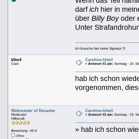
Wenn das Teil nämli
darf
ich
hier in mei
über
Billy Boy
oder 
Unter Strafandrohun
ich brauche hier keine Signatur !!!
k0m4
Caroline-Urteil
Gast
«
Antwort #1 am:
Sonntag - 19. Se
hab ich schon wiede
vorgenommen, diese w
Webmaster of Desaster
Caroline-Urteil
Moderator
«
Antwort #2 am:
Sonntag - 19. Se
Hilfskraft
» hab ich schon wi
Bewertung: +0/-0
Offline