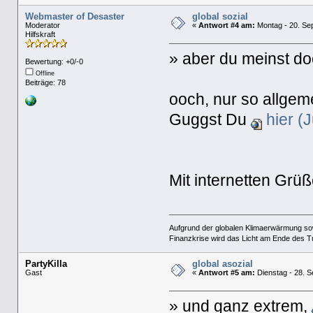
Webmaster of Desaster
global sozial
Moderator
«
Antwort #4 am:
Montag - 20. Se
Hilfskraft
» aber du meinst doc
Bewertung: +0/-0
Offline
Beiträge: 78
ooch, nur so allgem
Guggst Du
hier (J
Mit internetten Gr
Aufgrund der globalen Klimaerwärmung so
Finanzkrise wird das Licht am Ende des T
PartyKilla
global asozial
Gast
«
Antwort #5 am:
Dienstag - 28. S
» und ganz extrem,