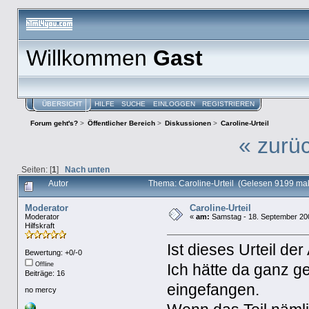
Willkommen
Gast
ÜBERSICHT
HILFE
SUCHE
EINLOGGEN
REGISTRIEREN
Forum geht's?
>
Öffentlicher Bereich
>
Diskussionen
>
Caroline-Urteil
« zurü
Seiten: [
1
]
Nach unten
Autor
Thema: Caroline-Urteil (Gelesen 9199 mal
Moderator
Caroline-Urteil
Moderator
«
am:
Samstag - 18. September 200
Hilfskraft
Ist dieses Urteil d
Bewertung: +0/-0
Offline
Ich hätte da ganz g
Beiträge: 16
eingefangen.
no mercy