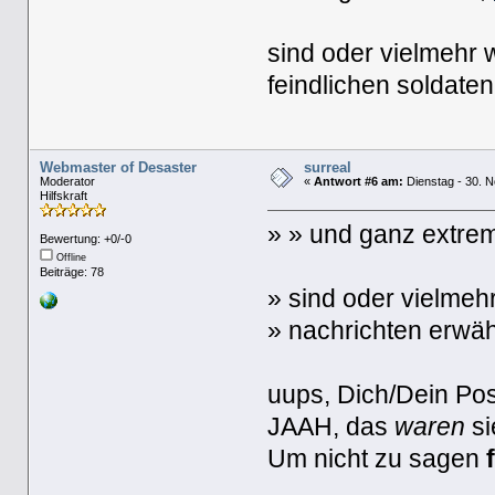
sind oder vielmehr 
feindlichen soldate
Webmaster of Desaster
surreal
Moderator
«
Antwort #6 am:
Dienstag - 30. 
Hilfskraft
» » und ganz extre
Bewertung: +0/-0
Offline
Beiträge: 78
» sind oder vielmeh
» nachrichten erwäh
uups, Dich/Dein Pos
JAAH, das
waren
si
Um nicht zu sagen