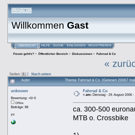
Willkommen
Gast
ÜBERSICHT
HILFE
SUCHE
EINLOGGEN
REGISTRIEREN
Forum geht's?
>
Öffentlicher Bereich
>
Diskussionen
>
Fahrrad & Co
« zurü
Seiten: [
1
]
2
Nach unten
Autor
Thema: Fahrrad & Co (Gelesen 20067 mal
unknown
Fahrrad & Co
«
am:
Dienstag - 29. August 2006 -
Bewertung: +0/-0
Offline
Beiträge: 88
ca. 300-500 eurona
yo
MTB o. Crossbike