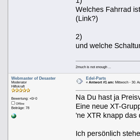
1)
Welches Fahrrad is
(Link?)
2)
und welche Schaltu
2much is not enough ...
Webmaster of Desaster
Edel-Parts
Moderator
«
Antwort #1 am:
Mittwoch - 30. A
Hilfskraft
Na Du hast ja Preis
Bewertung: +0/-0
Offline
Eine neue XT-Gruppe
Beiträge: 78
'ne XTR knapp das d
Ich persönlich stehe