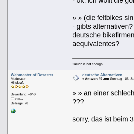
- ok, ich wollt die
» » (die feltbikes si
- gibts alternativen?
deutsche bikefirmen 
aequivalentes?
2much is not enough ...
Webmaster of Desaster
deutsche Alternativen
Moderator
«
Antwort #9 am:
Sonntag - 03. Se
Hilfskraft
» » an einer schlec
Bewertung: +0/-0
Offline
???
Beiträge: 78
sorry, das ist beim 3