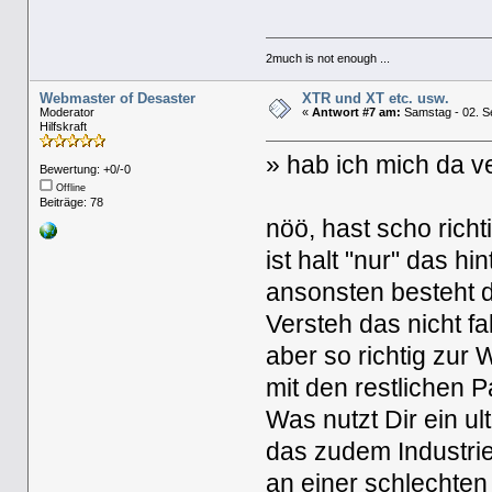
2much is not enough ...
Webmaster of Desaster
XTR und XT etc. usw.
Moderator
«
Antwort #7 am:
Samstag - 02. S
Hilfskraft
» hab ich mich da v
Bewertung: +0/-0
Offline
Beiträge: 78
nöö, hast scho rich
ist halt "nur" das 
ansonsten besteht 
Versteh das nicht fa
aber so richtig zur
mit den restlichen 
Was nutzt Dir ein ul
das zudem Industriel
an einer schlechten