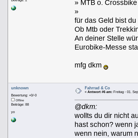
Beiträge: 2
» MTB o. Crossbike
»
für das Geld bist du
Ob Mtb oder Trekki
An deiner Stelle wü
Eurobike-Messe star
mfg dkm
unknown
Fahrrad & Co
«
Antwort #6 am:
Freitag - 01. Se
Bewertung: +0/-0
Offline
Beiträge: 88
@dkm:
yo
wollts du dir nicht 
hast schon? wenn 
wenn nein, warum ni