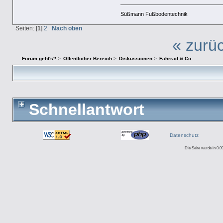
Süßmann Fußbodentechnik
Seiten: [
1
]
2
Nach oben
« zurü
Forum geht's?
>
Öffentlicher Bereich
>
Diskussionen
>
Fahrrad & Co
Schnellantwort
Datenschutz
Die Seite wurde in 0.