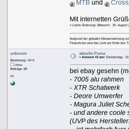
MTB
und
Cross
Mit internetten Grü
«
Letzte Änderung: Mittwoch - 30. August
Aufgrund der globalen Klimaerwärmung so
Finanzkrise wird das Licht am Ende des T
unknown
aktuelle Preise
«
Antwort #2 am:
Donnerstag - 31.
Bewertung: +0/-0
Offline
Beiträge: 88
bei ebay gesehn (me
yo
- 7005 alu rahmen
- XTR Schatwerk
- Deore Umwerfer
- Magura Juliet Sc
- und andere coole
(UVP des Herstelle