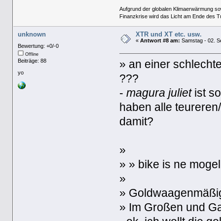
Aufgrund der globalen Klimaerwärmung so
Finanzkrise wird das Licht am Ende des T
unknown
XTR und XT etc. usw.
«
Antwort #8 am:
Samstag - 02. S
Bewertung: +0/-0
Offline
Beiträge: 88
» an einer schlecht
yo
???
-
magura juliet
ist s
haben alle teureren
damit?
»
» » bike is ne mog
»
» Goldwaagenmäßig 
» Im Großen und Ga