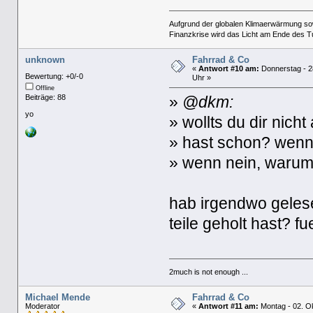
Aufgrund der globalen Klimaerwärmung so
Finanzkrise wird das Licht am Ende des T
unknown
Fahrrad & Co
«
Antwort #10 am:
Donnerstag - 2
Bewertung: +0/-0
Uhr »
Offline
Beiträge: 88
»
@dkm:
yo
» wollts du dir nich
» hast schon? wenn
» wenn nein, warum 
hab irgendwo gelese
teile geholt hast? 
2much is not enough ...
Michael Mende
Fahrrad & Co
Moderator
«
Antwort #11 am:
Montag - 02. Ok