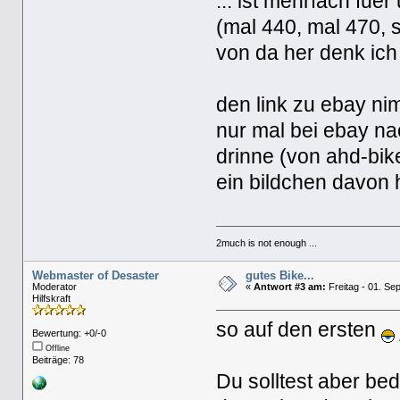
... ist mehrfach fu
(mal 440, mal 470, 
von da her denk ich
den link zu ebay ni
nur mal bei ebay na
drinne (von ahd-bike
ein bildchen davon
2much is not enough ...
Webmaster of Desaster
gutes Bike...
Moderator
«
Antwort #3 am:
Freitag - 01. Se
Hilfskraft
so auf den ersten
Bewertung: +0/-0
Offline
Beiträge: 78
Du solltest aber be