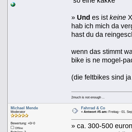
so eine kakke
»
Und
es ist
keine
X
hab ich mich da ver
hast du da reinges
wenn das stimmt was
bike is ne mogel-p
(die feltbikes sind j
2much is not enough ...
Michael Mende
Fahrrad & Co
Moderator
«
Antwort #5 am:
Freitag - 01. Se
Bewertung: +0/-0
» ca. 300-500 euro
Offline