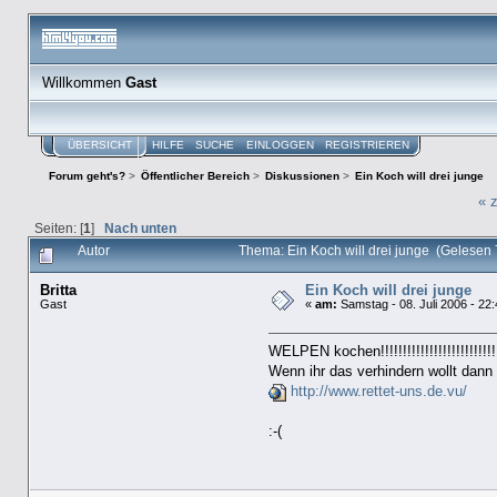
Willkommen
Gast
ÜBERSICHT
HILFE
SUCHE
EINLOGGEN
REGISTRIEREN
Forum geht's?
>
Öffentlicher Bereich
>
Diskussionen
>
Ein Koch will drei junge
« 
Seiten: [
1
]
Nach unten
Autor
Thema: Ein Koch will drei junge (Gelesen
Britta
Ein Koch will drei junge
Gast
«
am:
Samstag - 08. Juli 2006 - 22:
WELPEN kochen!!!!!!!!!!!!!!!!!!!!!!!!!!!!
Wenn ihr das verhindern wollt dann 
http://www.rettet-uns.de.vu/
:-(