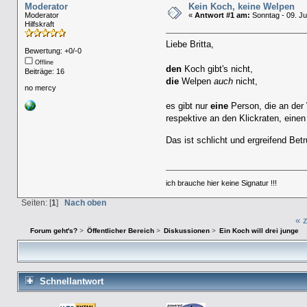
Moderator
Kein Koch, keine Welpen
Moderator
«
Antwort #1 am:
Sonntag - 09. Jul
Hilfskraft
Liebe Britta,
Bewertung: +0/-0
Offline
den
Koch gibt's nicht,
Beiträge: 16
die
Welpen
auch
nicht,
no mercy
es gibt nur
eine
Person, die an der
respektive an den Klickraten, einen
Das ist schlicht und ergreifend Bet
ich brauche hier keine Signatur !!!
Seiten: [
1
]
Nach oben
« 
Forum geht's?
>
Öffentlicher Bereich
>
Diskussionen
>
Ein Koch will drei junge
Schnellantwort