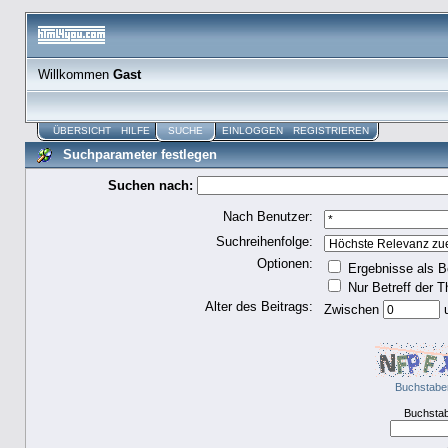
Willkommen
Gast
ÜBERSICHT
HILFE
SUCHE
EINLOGGEN
REGISTRIEREN
Suchparameter festlegen
Suchen nach:
Nach Benutzer:
Suchreihenfolge:
Optionen:
Ergebnisse als B
Nur Betreff der 
Alter des Beitrags:
Zwischen
Buchstabe
Buchstab