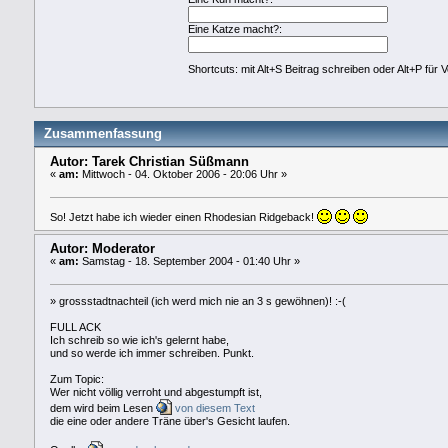
Eine Katze macht?:
Shortcuts: mit Alt+S Beitrag schreiben oder Alt+P für
Zusammenfassung
Autor: Tarek Christian Süßmann
«
am:
Mittwoch - 04. Oktober 2006 - 20:06 Uhr »
So! Jetzt habe ich wieder einen Rhodesian Ridgeback!
Autor: Moderator
«
am:
Samstag - 18. September 2004 - 01:40 Uhr »
» grossstadtnachteil (ich werd mich nie an 3 s gewöhnen)! :-(
FULL ACK
Ich schreib so wie ich's gelernt habe,
und so werde ich immer schreiben. Punkt.
Zum Topic:
Wer nicht völlig verroht und abgestumpft ist,
dem wird beim Lesen
von diesem Text
die eine oder andere Träne über's Gesicht laufen.