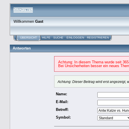
Willkommen
Gast
ÜBERSICHT
HILFE
SUCHE
EINLOGGEN
REGISTRIEREN
Antworten
Achtung: In diesem Thema wurde seit 365
Bei Unsicherheiten besser ein neues Them
Achtung: Dieser Beitrag wird erst angezeigt
Name:
E-Mail:
Betreff:
Symbol: