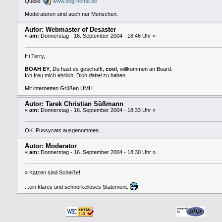
Quelle:
www.dog-home.de
Moderatoren sind auch nur Menschen.
Autor: Webmaster of Desaster
«
am:
Donnerstag - 16. September 2004 - 18:46 Uhr »
Hi Terry,
BOAH EY
, Du hast es geschafft,
cool
, willkommen an Board.
Ich freu mich ehrlich, Dich
dabei
zu haben.
Mit internetten Grüßen UMH
Autor: Tarek Christian Süßmann
«
am:
Donnerstag - 16. September 2004 - 18:33 Uhr »
OK. Pussycats ausgenommen...
Autor: Moderator
«
am:
Donnerstag - 16. September 2004 - 18:30 Uhr »
» Katzen sind Scheiße!
...ein klares und schnörkelloses Statement.