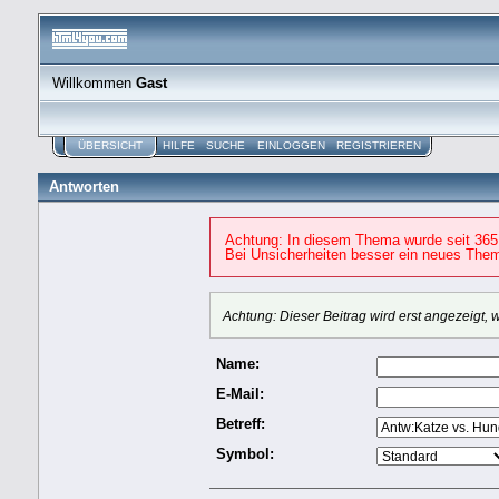
Willkommen
Gast
ÜBERSICHT
HILFE
SUCHE
EINLOGGEN
REGISTRIEREN
Antworten
Achtung: In diesem Thema wurde seit 365
Bei Unsicherheiten besser ein neues Them
Achtung: Dieser Beitrag wird erst angezeigt
Name:
E-Mail:
Betreff:
Symbol: