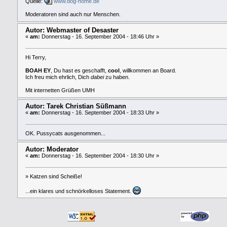
Quelle:
www.dog-home.de
Moderatoren sind auch nur Menschen.
Autor: Webmaster of Desaster
«
am:
Donnerstag - 16. September 2004 - 18:46 Uhr »
Hi Terry,
BOAH EY
, Du hast es geschafft,
cool
, willkommen an Board.
Ich freu mich ehrlich, Dich
dabei
zu haben.
Mit internetten Grüßen UMH
Autor: Tarek Christian Süßmann
«
am:
Donnerstag - 16. September 2004 - 18:33 Uhr »
OK. Pussycats ausgenommen...
Autor: Moderator
«
am:
Donnerstag - 16. September 2004 - 18:30 Uhr »
» Katzen sind Scheiße!
...ein klares und schnörkelloses Statement.