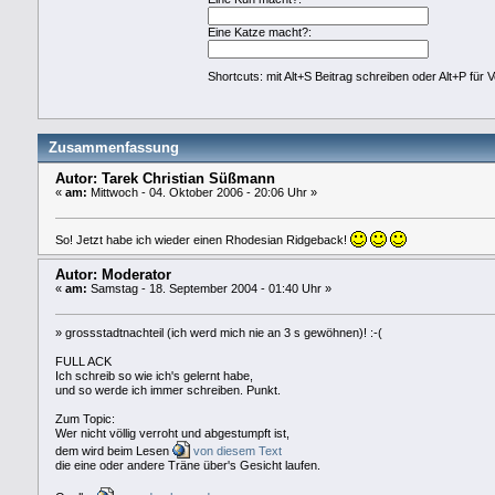
Eine Katze macht?:
Shortcuts: mit Alt+S Beitrag schreiben oder Alt+P für
Zusammenfassung
Autor: Tarek Christian Süßmann
«
am:
Mittwoch - 04. Oktober 2006 - 20:06 Uhr »
So! Jetzt habe ich wieder einen Rhodesian Ridgeback!
Autor: Moderator
«
am:
Samstag - 18. September 2004 - 01:40 Uhr »
» grossstadtnachteil (ich werd mich nie an 3 s gewöhnen)! :-(
FULL ACK
Ich schreib so wie ich's gelernt habe,
und so werde ich immer schreiben. Punkt.
Zum Topic:
Wer nicht völlig verroht und abgestumpft ist,
dem wird beim Lesen
von diesem Text
die eine oder andere Träne über's Gesicht laufen.