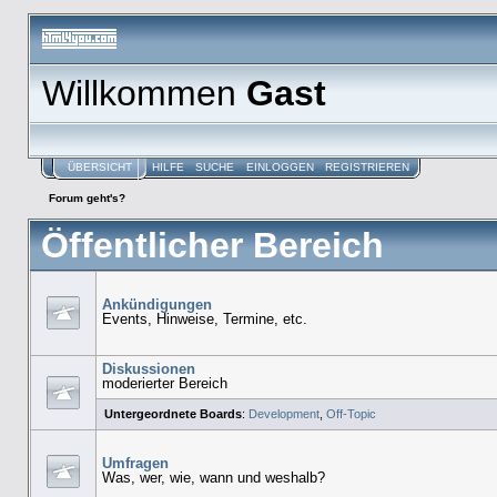
Willkommen
Gast
ÜBERSICHT
HILFE
SUCHE
EINLOGGEN
REGISTRIEREN
Forum geht's?
Öffentlicher Bereich
Ankündigungen
Events, Hinweise, Termine, etc.
Diskussionen
moderierter Bereich
Untergeordnete Boards
:
Development
,
Off-Topic
Umfragen
Was, wer, wie, wann und weshalb?