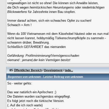
vergewaltigen ist nicht so ohne! Die können sich Anwälte leisten,
die Dich wegen
heimtückischen Herumlungerns
oder
niederträchtigen
Blickewerfens
für Jahrzehnte innen Bau stopfen.
Immer darauf achten, sich ein schwaches Opfer zu suchen!
Schwach = Arm !
Wenn du 100 Vietnamesen mit dem Käsehobel häutest oder es nun mal
nicht lassen kannst, hobbymäßig Türkenschrumpfköpfe zu sammeln -
schwamm drüber, Bewährung.
Schließlich GEFÄHRDET das niemanden
Gefährdung: Profitminimierung/Vermögensschaden
niemand : jemand,der kein Vermögen besitzt
85
Öffentlicher Bereich
/
Development
/
tada...
Begonnen von
unknown
- Letzter Beitrag von
unknown
So - weiter gehts:
Das war natürlich ein Aprilscherz ;)
Die Dateien wurden sachgemäss eingepflegt.
Es folgt jetzt noch die türkische Version.
(..Auf die ich noch warte)