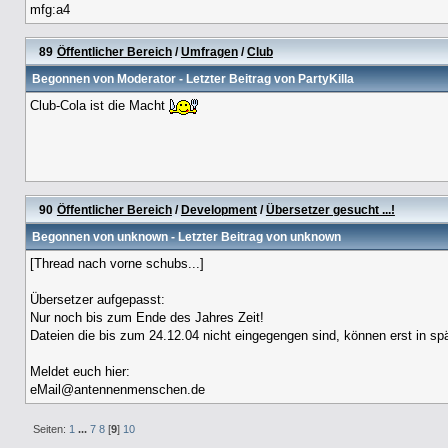
mfg:a4
89
Öffentlicher Bereich
/
Umfragen
/
Club
Begonnen von
Moderator
- Letzter Beitrag von PartyKilla
Club-Cola ist die Macht
90
Öffentlicher Bereich
/
Development
/
Übersetzer gesucht ...!
Begonnen von
unknown
- Letzter Beitrag von
unknown
[Thread nach vorne schubs...]
Übersetzer aufgepasst:
Nur noch bis zum Ende des Jahres Zeit!
Dateien die bis zum 24.12.04 nicht eingegengen sind, können erst in sp
Meldet euch hier:
eMail@antennenmenschen.de
Seiten:
1
...
7
8
[
9
]
10