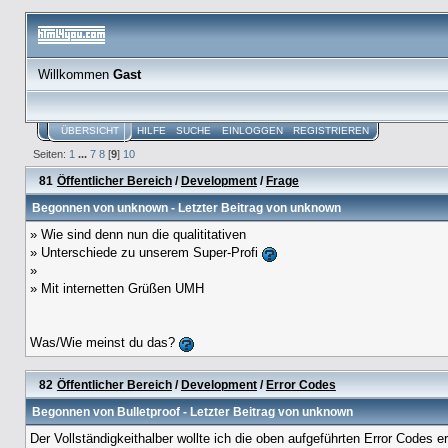
Willkommen
Gast
ÜBERSICHT
HILFE
SUCHE
EINLOGGEN
REGISTRIEREN
Seiten:
1
...
7
8
[
9
]
10
81
Öffentlicher Bereich
/
Development
/
Frage
Begonnen von
unknown
- Letzter Beitrag von
unknown
» Wie sind denn nun die qualititativen
» Unterschiede zu unserem Super-Profi
»
» Mit internetten Grüßen UMH
Was/Wie meinst du das?
82
Öffentlicher Bereich
/
Development
/
Error Codes
Begonnen von
Bulletproof
- Letzter Beitrag von
unknown
Der Vollständigkeithalber wollte ich die oben aufgeführten Error Codes e