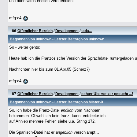
und dann wirds endlich veröffentlicht...
mfg:a4
86
Öffentlicher Bereich
/
Development
/
tada...
Begonnen von
unknown
- Letzter Beitrag von
unknown
So - weiter gehts:
Heute hab ich die Französische Version der Sprachdatei runtergeladen u
Nachrichten hier bis zum 01.Apr.05 (Scherz?)
mfg:a4
87
Öffentlicher Bereich
/
Development
/
echter Übersetzer gesucht ...!
Begonnen von
unknown
- Letzter Beitrag von
Mister-X
So, ich habe die Franz-Datei
endlich
vom Nachbarn
bekommen. Obwohl ich kein franz. kann, entdecke ich
auf Anhieb mehrere Fehler, siehe u.a. String 172.
Die Spanisch-Datei hat er
angeblich
verschlampt...