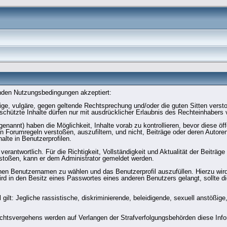
enden Nutzungsbedingungen akzeptiert:
ößige, vulgäre, gegen geltende Rechtsprechung und/oder die guten Sitten vers
eschützte Inhalte dürfen nur mit ausdrücklicher Erlaubnis des Rechteinhabers 
enannt) haben die Möglichkeit, Inhalte vorab zu kontrollieren, bevor diese öff
 Forumregeln verstoßen, auszufiltern, und nicht, Beiträge oder deren Autoren
halte in Benutzerprofilen.
verantwortlich. Für die Richtigkeit, Vollständigkeit und Aktualität der Beiträ
stoßen, kann er dem Administrator gemeldet werden.
enen Benutzernamen zu wählen und das Benutzerprofil auszufüllen. Hierzu wir
rd in den Besitz eines Passwortes eines anderen Benutzers gelangt, sollte di
gilt: Jegliche rassistische, diskriminierende, beleidigende, sexuell anstößig
echtsvergehens werden auf Verlangen der Strafverfolgungsbehörden diese Infor