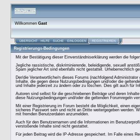
Willkommen
Gast
ÜBERSICHT
HILFE
SUCHE
EINLOGGEN
REGISTRIEREN
Registrierungs-Bedingungen
Mit der Bestätigung dieser Einverständniserklärung werden die folg
Jegliche rassistische, diskriminierende, beleidigende, sexuell anst
Spam jeglicher Art sind ebenfalls nicht gestattet. Urheberrechtlich g
Der/die Verantwortliche/n dieses Forums (nachfolgend Administrator g
Inhalte, die gegen diese Nutzungsbedingungen und/oder die geltenden
und Inhalte jederzeit zu ändern oder zu löschen. Dies gilt auch für In
Autoren sind selbst für die geschriebenen Beiträge und deren Inhalte 
diese Nutzungsbedingungen und/oder die geltenden Forumregeln ver
Mit einer Registrierung im Forum besteht die Möglichkeit, einen eig
sicheres Passwort sein und nicht an Dritte weitergegeben werden. Wi
mit fremden Benutzerdaten anzumelden.
Auch für den Benutzernamen und die Informationen im Benutzerprofil 
verstoßende Inhalte sind nicht gestattet.
Für jeden Beitrag wird die IP-Adresse gespeichert. Im Falle eines R