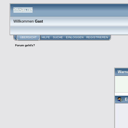
Willkommen
Gast
ÜBERSICHT
HILFE
SUCHE
EINLOGGEN
REGISTRIEREN
Forum geht's?
Warn
E