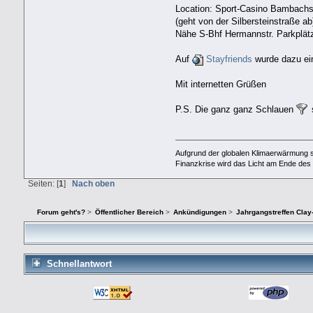
Location: Sport-Casino Bambachs
(geht von der Silbersteinstraße ab
Nähe S-Bhf Hermannstr. Parkplät
Auf
Stayfriends
wurde dazu eine
Mit internetten Grüßen
P.S. Die ganz ganz Schlauen
Aufgrund der globalen Klimaerwärmung 
Finanzkrise wird das Licht am Ende des
Seiten: [
1
]
Nach oben
Forum geht's?
>
Öffentlicher Bereich
>
Ankündigungen
>
Jahrgangstreffen Cla
Schnellantwort