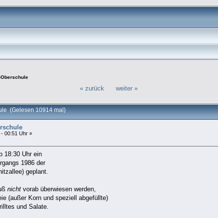
y-Oberschule
« zurück
weiter »
ule (Gelesen 10914 mal)
rschule
 - 00:51 Uhr »
 18:30 Uhr ein
hrgangs 1986 der
itzallee) geplant.
muß
nicht
vorab überwiesen werden,
eie (außer Korn und speziell abgefüllte)
lltes und Salate.