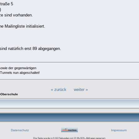
traße 5
)
ze sind vorhanden.
 Mailingliste initialisiert.
sind natürlich erst 89 abgegangen.
sowie der gegenwärtigen
 Tunnels nun abgeschaltet!
« zurück
weiter »
y-Oberschule
Datenschutz
Impressum
Die Seite wurde in 0.113 Sekunden mit 21 MySQL-Abfragen generiert.