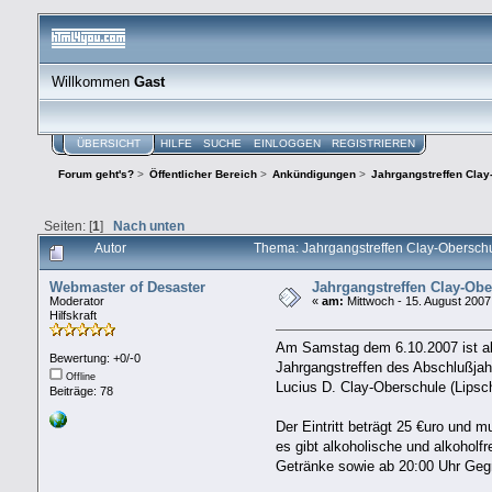
Willkommen
Gast
ÜBERSICHT
HILFE
SUCHE
EINLOGGEN
REGISTRIEREN
Forum geht's?
>
Öffentlicher Bereich
>
Ankündigungen
>
Jahrgangstreffen Cla
Seiten: [
1
]
Nach unten
Autor
Thema: Jahrgangstreffen Clay-Obersch
Webmaster of Desaster
Jahrgangstreffen Clay-Obe
Moderator
«
am:
Mittwoch - 15. August 2007
Hilfskraft
Am Samstag dem 6.10.2007 ist ab
Bewertung: +0/-0
Jahrgangstreffen des Abschlußja
Offline
Lucius D. Clay-Oberschule (Lipsch
Beiträge: 78
Der Eintritt beträgt 25 €uro und 
es gibt alkoholische und alkoholfr
Getränke sowie ab 20:00 Uhr Gegri