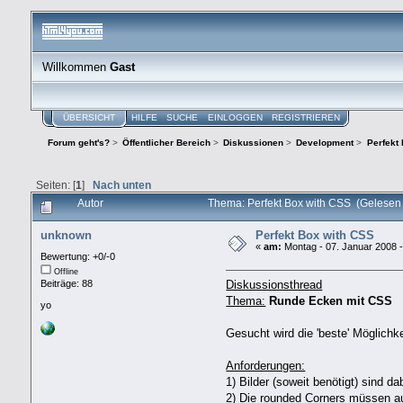
Willkommen
Gast
ÜBERSICHT
HILFE
SUCHE
EINLOGGEN
REGISTRIEREN
Forum geht's?
>
Öffentlicher Bereich
>
Diskussionen
>
Development
>
Perfekt
Seiten: [
1
]
Nach unten
Autor
Thema: Perfekt Box with CSS (Gelesen
unknown
Perfekt Box with CSS
«
am:
Montag - 07. Januar 2008 -
Bewertung: +0/-0
Offline
Diskussionsthread
Beiträge: 88
Thema:
Runde Ecken mit CSS
yo
Gesucht wird die 'beste' Möglichk
Anforderungen:
1) Bilder (soweit benötigt) sind da
2) Die rounded Corners müssen au