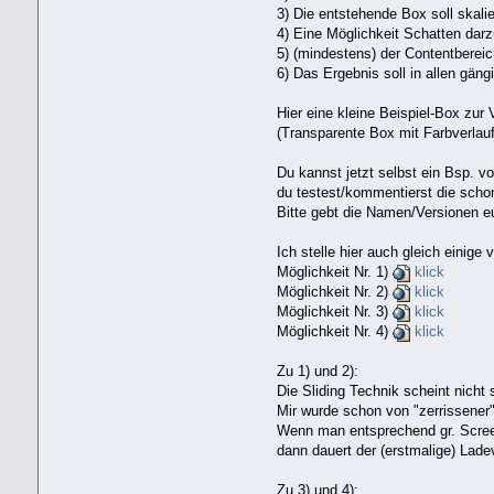
3) Die entstehende Box soll skalie
4) Eine Möglichkeit Schatten darzu
5) (mindestens) der Contentbereich
6) Das Ergebnis soll in allen gäng
Hier eine kleine Beispiel-Box zur
(Transparente Box mit Farbverlau
Du kannst jetzt selbst ein Bsp. v
du testest/kommentierst die scho
Bitte gebt die Namen/Versionen e
Ich stelle hier auch gleich einige v
Möglichkeit Nr. 1)
klick
Möglichkeit Nr. 2)
klick
Möglichkeit Nr. 3)
klick
Möglichkeit Nr. 4)
klick
Zu 1) und 2):
Die Sliding Technik scheint nicht 
Mir wurde schon von "zerrissener" 
Wenn man entsprechend gr. Scree
dann dauert der (erstmalige) Lad
Zu 3) und 4):