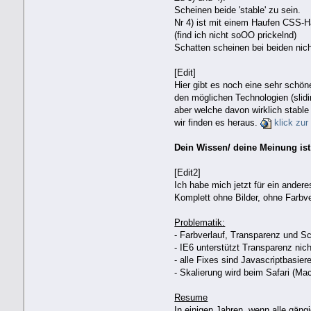
Scheinen beide 'stable' zu sein.
Nr 4) ist mit einem Haufen CSS-
(find ich nicht soOO prickelnd)
Schatten scheinen bei beiden nich
[Edit]
Hier gibt es noch eine sehr schön
den möglichen Technologien (slidin
aber welche davon wirklich stable 
wir finden es heraus.
klick zur
Dein Wissen/ deine Meinung ist 
[Edit2]
Ich habe mich jetzt für ein ande
Komplett ohne Bilder, ohne Farbv
Problematik:
- Farbverlauf, Transparenz und S
- IE6 unterstützt Transparenz nic
- alle Fixes sind Javascriptbasier
- Skalierung wird beim Safari (Mac
Resume
In einigen Jahren, wenn alle gäng