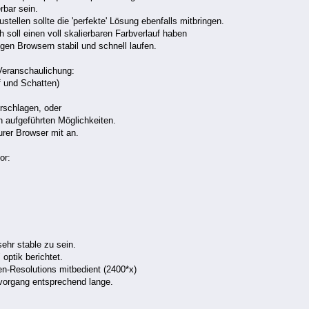
rbar sein.
stellen sollte die 'perfekte' Lösung ebenfalls mitbringen.
 soll einen voll skalierbaren Farbverlauf haben
igen Browsern stabil und schnell laufen.
 Veranschaulichung:
f und Schatten)
orschlagen, oder
n aufgeführten Möglichkeiten.
urer Browser mit an.
or:
sehr stable zu sein.
optik berichtet.
n-Resolutions mitbedient (2400*x)
evorgang entsprechend lange.