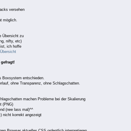
Hacks versehen
t möglich.
e Übersicht zu
g, nifty, etc)
ist, ich hoffe
 Übersicht
gefragt!
res Boxsystem entschieden.
erlauf, ohne Transparenz, ohne Schlagschatten.
chlagschatten machen Probleme bei der Skalierung
ht (PNG)
end (nee lass mal)^^
) nicht korrekt angezeigt
igen Browser aktuelles CSS ordentlich interpretieren,