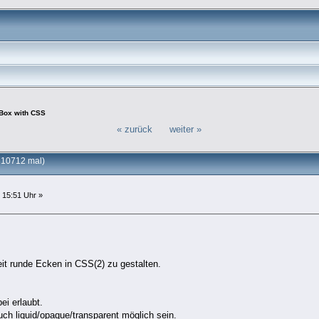
 Box with CSS
« zurück
weiter »
 10712 mal)
 15:51 Uhr »
eit runde Ecken in CSS(2) zu gestalten.
bei erlaubt.
ch liquid/opaque/transparent möglich sein.