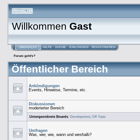
Willkommen
Gast
ÜBERSICHT
HILFE
SUCHE
EINLOGGEN
REGISTRIEREN
Forum geht's?
Öffentlicher Bereich
Ankündigungen
Events, Hinweise, Termine, etc.
Diskussionen
moderierter Bereich
Untergeordnete Boards
:
Development
,
Off-Topic
Umfragen
Was, wer, wie, wann und weshalb?