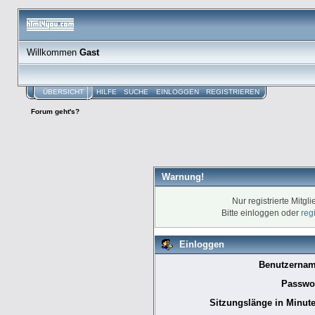
Willkommen
Gast
ÜBERSICHT
HILFE
SUCHE
EINLOGGEN
REGISTRIEREN
Forum geht's?
Warnung!
Nur registrierte Mitgl
Bitte einloggen oder
reg
Einloggen
Benutzernam
Passwor
Sitzungslänge in Minute