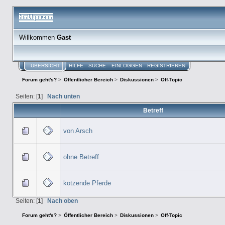
Willkommen
Gast
ÜBERSICHT
HILFE
SUCHE
EINLOGGEN
REGISTRIEREN
Forum geht's?
>
Öffentlicher Bereich
>
Diskussionen
>
Off-Topic
Seiten: [
1
]
Nach unten
Betreff
von Arsch
ohne Betreff
kotzende Pferde
Seiten: [
1
]
Nach oben
Forum geht's?
>
Öffentlicher Bereich
>
Diskussionen
>
Off-Topic