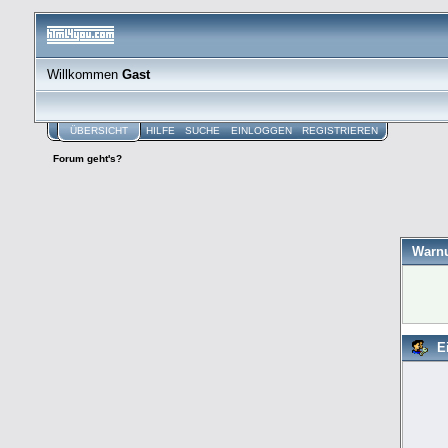
Willkommen
Gast
ÜBERSICHT
HILFE
SUCHE
EINLOGGEN
REGISTRIEREN
Forum geht's?
Warn
E