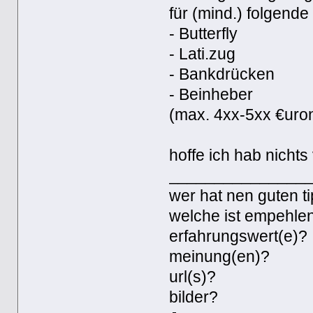
für (mind.) folgend
- Butterfly
- Lati.zug
- Bankdrücken
- Beinheber
(max. 4xx-5xx €uro
hoffe ich hab nichts
_______________
wer hat nen guten t
welche ist empehle
erfahrungswert(e)?
meinung(en)?
url(s)?
bilder?