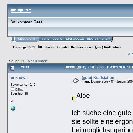
Willkommen
Gast
ÜBERSICHT
HILFE
SUCHE
EINLOGGEN
REGISTRIEREN
Forum geht's?
>
Öffentlicher Bereich
>
Diskussionen
>
(gute) Kraftstation
« 
Seiten: [
1
]
Nach unten
Autor
Thema: (gute) Kraftstation (Gelesen 8190 
unknown
(gute) Kraftstation
«
am:
Donnerstag - 04. Januar 2007
Bewertung: +0/-0
Offline
Beiträge: 88
Aloe,
yo
ich suche eine gute 
sie sollte eine er
bei möglichst gerin