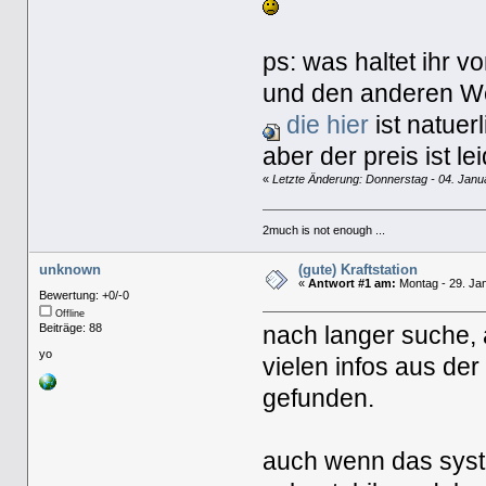
ps: was haltet ihr v
und den anderen W
die hier
ist natuer
aber der preis ist lei
«
Letzte Änderung: Donnerstag - 04. Janu
2much is not enough ...
unknown
(gute) Kraftstation
«
Antwort #1 am:
Montag - 29. Jan
Bewertung: +0/-0
Offline
Beiträge: 88
nach langer suche,
yo
vielen infos aus de
gefunden.
auch wenn das syste