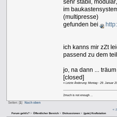
sehr stabil, modula
im baukastensyste
(multipresse)
gefunden bei
http
ich kanns mir zZt lei
passend zu dem teil 
jo, na dann ... träu
[closed]
«
Letzte Änderung: Montag - 29. Januar 2
2much is not enough ...
Seiten: [
1
]
Nach oben
« 
Forum geht's?
>
Öffentlicher Bereich
>
Diskussionen
>
(gute) Kraftstation