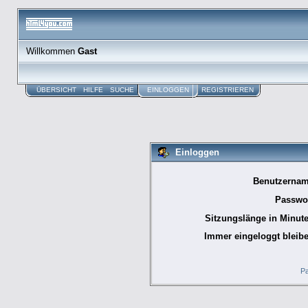
Willkommen
Gast
ÜBERSICHT
HILFE
SUCHE
EINLOGGEN
REGISTRIEREN
Einloggen
Benutzernam
Passwor
Sitzungslänge in Minute
Immer eingeloggt bleibe
Pa