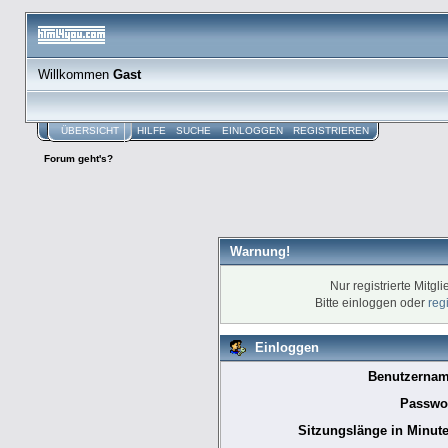
Willkommen
Gast
ÜBERSICHT
HILFE
SUCHE
EINLOGGEN
REGISTRIEREN
Forum geht's?
Warnung!
Nur registrierte Mitgl
Bitte einloggen oder
reg
Einloggen
Benutzernam
Passwor
Sitzungslänge in Minute