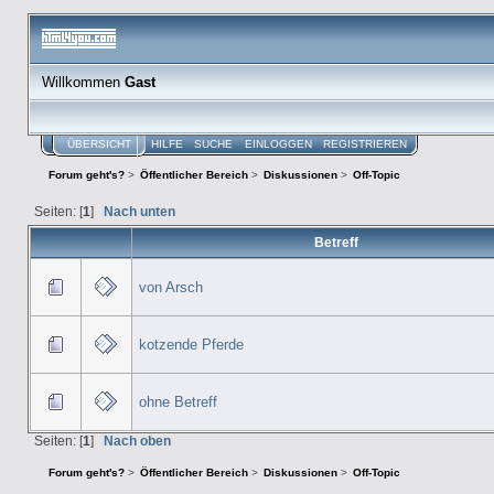
Willkommen
Gast
ÜBERSICHT
HILFE
SUCHE
EINLOGGEN
REGISTRIEREN
Forum geht's?
>
Öffentlicher Bereich
>
Diskussionen
>
Off-Topic
Seiten: [
1
]
Nach unten
Betreff
von Arsch
kotzende Pferde
ohne Betreff
Seiten: [
1
]
Nach oben
Forum geht's?
>
Öffentlicher Bereich
>
Diskussionen
>
Off-Topic