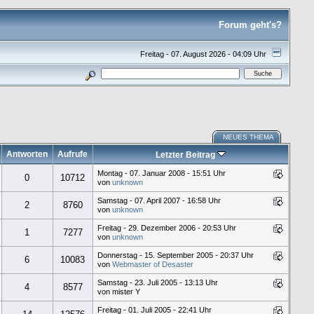
Forum geht's?
Freitag - 07. August 2026 - 04:09 Uhr
NEUES THEMA
Antworten
Aufrufe
Letzter Beitrag
Montag - 07. Januar 2008 - 15:51 Uhr
0
10712
von
unknown
Samstag - 07. April 2007 - 16:58 Uhr
2
8760
von
unknown
Freitag - 29. Dezember 2006 - 20:53 Uhr
1
7277
von
unknown
Donnerstag - 15. September 2005 - 20:37 Uhr
6
10083
von
Webmaster of Desaster
Samstag - 23. Juli 2005 - 13:13 Uhr
4
8577
von mister Y
Freitag - 01. Juli 2005 - 22:41 Uhr