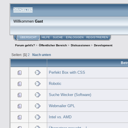
Willkommen
Gast
ÜBERSICHT
HILFE
SUCHE
EINLOGGEN
REGISTRIEREN
Forum geht's?
>
Öffentlicher Bereich
>
Diskussionen
>
Development
Seiten: [
1
]
2
Nach unten
Betr
Perfekt Box with CSS
Robotic
Suche Wecker (Software)
Webmailer GPL
Intel vs. AMD