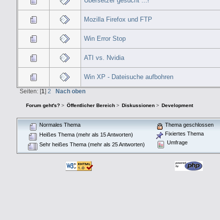
Übersetzer gesucht ...!
Mozilla Firefox und FTP
Win Error Stop
ATI vs. Nvidia
Win XP - Dateisuche aufbohren
Seiten: [
1
]
2
Nach oben
Forum geht's?
>
Öffentlicher Bereich
>
Diskussionen
>
Development
Normales Thema
Thema geschlossen
Fixiertes Thema
Heißes Thema (mehr als 15 Antworten)
Umfrage
Sehr heißes Thema (mehr als 25 Antworten)