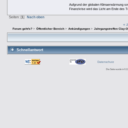
Aufgrund der globalen Klimaerwärmung so
Finanzkrise wird das Licht am Ende des T
Seiten: [
1
]
Nach oben
« 
Forum geht's?
>
Öffentlicher Bereich
>
Ankündigungen
>
Jahrgangstreffen Clay-
Schnellantwort
Datenschutz
Die Seite wurde in 0.