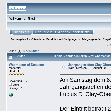
Willkommen
Gast
ÜBERSICHT
HILFE
SUCHE
EINLOGGEN
REGISTRIEREN
Forum geht's?
>
Öffentlicher Bereich
>
Ankündigungen
>
Jahrgangstreffen Clay-
« 
Seiten: [
1
]
Nach unten
Autor
Thema: Jahrgangstreffen Clay-Oberschul
Webmaster of Desaster
Jahrgangstreffen Clay-Ober
Moderator
«
am:
Mittwoch - 15. August 2007 -
Hilfskraft
Am Samstag dem 6.1
Bewertung: +0/-0
Offline
Jahrgangstreffen d
Beiträge: 78
Lucius D. Clay-Ober
Der Eintritt beträg