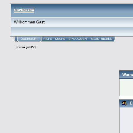
Willkommen
Gast
ÜBERSICHT
HILFE
SUCHE
EINLOGGEN
REGISTRIEREN
Forum geht's?
Warn
E