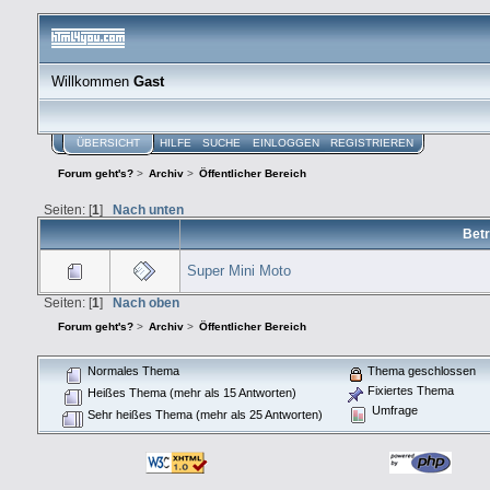
Willkommen
Gast
ÜBERSICHT
HILFE
SUCHE
EINLOGGEN
REGISTRIEREN
Forum geht's?
>
Archiv
>
Öffentlicher Bereich
Seiten: [
1
]
Nach unten
Betr
Super Mini Moto
Seiten: [
1
]
Nach oben
Forum geht's?
>
Archiv
>
Öffentlicher Bereich
Normales Thema
Thema geschlossen
Fixiertes Thema
Heißes Thema (mehr als 15 Antworten)
Umfrage
Sehr heißes Thema (mehr als 25 Antworten)