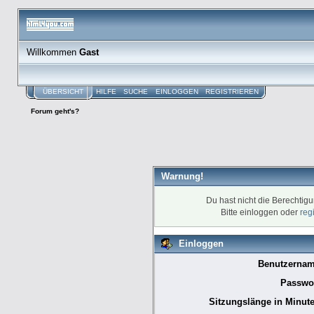
Willkommen
Gast
ÜBERSICHT
HILFE
SUCHE
EINLOGGEN
REGISTRIEREN
Forum geht's?
Warnung!
Du hast nicht die Berechtig
Bitte einloggen oder
reg
Einloggen
Benutzernam
Passwor
Sitzungslänge in Minute