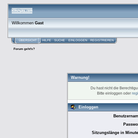
Willkommen
Gast
ÜBERSICHT
HILFE
SUCHE
EINLOGGEN
REGISTRIEREN
Forum geht's?
Warnung!
Du hast nicht die Berechtig
Bitte einloggen oder
reg
Einloggen
Benutzernam
Passwor
Sitzungslänge in Minute