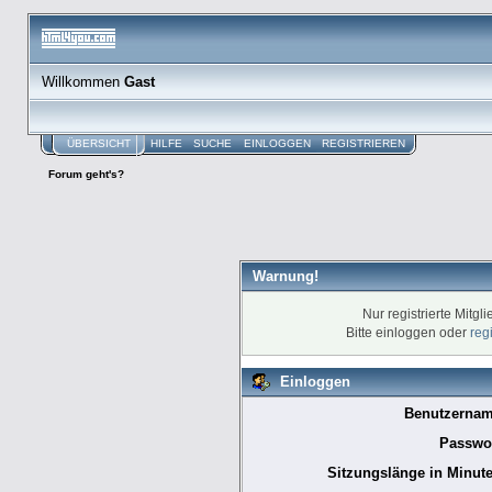
Willkommen
Gast
ÜBERSICHT
HILFE
SUCHE
EINLOGGEN
REGISTRIEREN
Forum geht's?
Warnung!
Nur registrierte Mitgl
Bitte einloggen oder
reg
Einloggen
Benutzernam
Passwor
Sitzungslänge in Minute