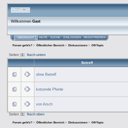
Willkommen
Gast
ÜBERSICHT
HILFE
SUCHE
EINLOGGEN
REGISTRIEREN
Forum geht's?
>
Öffentlicher Bereich
>
Diskussionen
>
Off-Topic
Seiten: [
1
]
Nach unten
Betreff
ohne Betreff
kotzende Pferde
von Arsch
Seiten: [
1
]
Nach oben
Forum geht's?
>
Öffentlicher Bereich
>
Diskussionen
>
Off-Topic