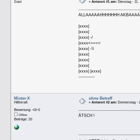
Gast
«
Antwort #1 am:
Dienstag - 11.
ALLAAAAAHHHHHHH AKBAAA
|xxxx|
|xxxx|
|xxxx| -/
|xxxx<===<
|xxxx| -\\
|xxxx|
|xxxx|
|xxxx|
|xxxx| |xxxx|
-------------
Mister-X
ohne Betreff
Hilfskraft
«
Antwort #2 am:
Donnerstag - 2
Bewertung: +0/-0
ÄTSCH !
Offline
Beiträge: 20