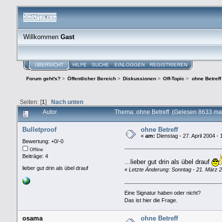
Willkommen
Gast
ÜBERSICHT
HILFE
SUCHE
EINLOGGEN
REGISTRIEREN
Forum geht's?
>
Öffentlicher Bereich
>
Diskussionen
>
Off-Topic
>
ohne Betreff
Seiten: [
1
]
Nach unten
Autor
Thema: ohne Betreff (Gelesen 8633 ma
Bulletproof
ohne Betreff
«
am:
Dienstag - 27. April 2004 - 
Bewertung: +0/-0
Offline
Beiträge: 4
...lieber gut drin als übel drauf
lieber gut drin als übel drauf
«
Letzte Änderung: Sonntag - 21. März 2
Eine Signatur haben oder nicht?
Das ist hier die Frage.
osama
ohne Betreff