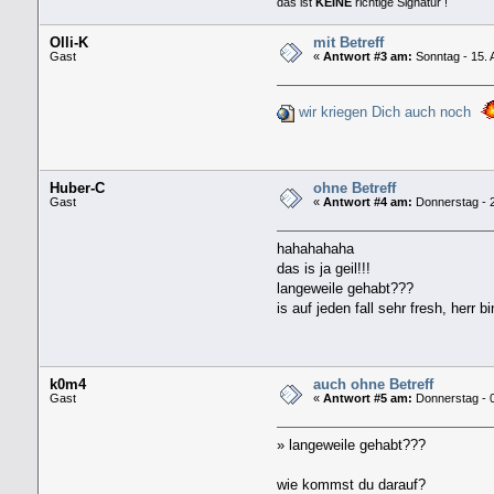
das ist
KEINE
richtige Signatur !
Olli-K
mit Betreff
Gast
«
Antwort #3 am:
Sonntag - 15. 
wir kriegen Dich auch noch
Huber-C
ohne Betreff
Gast
«
Antwort #4 am:
Donnerstag - 2
hahahahaha
das is ja geil!!!
langeweile gehabt???
is auf jeden fall sehr fresh, herr b
k0m4
auch ohne Betreff
Gast
«
Antwort #5 am:
Donnerstag - 0
» langeweile gehabt???
wie kommst du darauf?