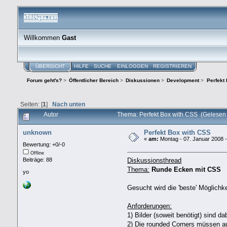
Willkommen
Gast
ÜBERSICHT
HILFE
SUCHE
EINLOGGEN
REGISTRIEREN
Forum geht's?
>
Öffentlicher Bereich
>
Diskussionen
>
Development
>
Perfekt
Seiten: [
1
]
Nach unten
Autor
Thema: Perfekt Box with CSS (Gelesen
unknown
Perfekt Box with CSS
«
am:
Montag - 07. Januar 2008 -
Bewertung: +0/-0
Offline
Diskussionsthread
Beiträge: 88
Thema:
Runde Ecken mit CSS
yo
Gesucht wird die 'beste' Möglichk
Anforderungen:
1) Bilder (soweit benötigt) sind da
2) Die rounded Corners müssen au