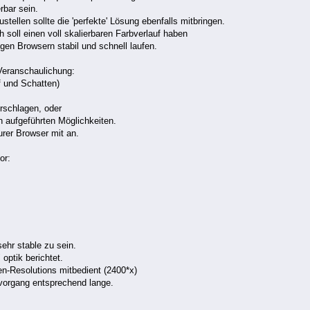
rbar sein.
stellen sollte die 'perfekte' Lösung ebenfalls mitbringen.
 soll einen voll skalierbaren Farbverlauf haben
igen Browsern stabil und schnell laufen.
 Veranschaulichung:
f und Schatten)
orschlagen, oder
n aufgeführten Möglichkeiten.
urer Browser mit an.
or:
sehr stable zu sein.
optik berichtet.
n-Resolutions mitbedient (2400*x)
evorgang entsprechend lange.