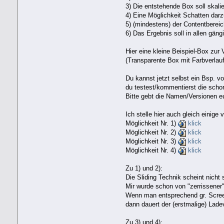
3) Die entstehende Box soll skalie
4) Eine Möglichkeit Schatten darzu
5) (mindestens) der Contentbereich
6) Das Ergebnis soll in allen gäng
Hier eine kleine Beispiel-Box zur
(Transparente Box mit Farbverlau
Du kannst jetzt selbst ein Bsp. v
du testest/kommentierst die scho
Bitte gebt die Namen/Versionen e
Ich stelle hier auch gleich einige v
Möglichkeit Nr. 1)
klick
Möglichkeit Nr. 2)
klick
Möglichkeit Nr. 3)
klick
Möglichkeit Nr. 4)
klick
Zu 1) und 2):
Die Sliding Technik scheint nicht 
Mir wurde schon von "zerrissener" 
Wenn man entsprechend gr. Scree
dann dauert der (erstmalige) Lad
Zu 3) und 4):