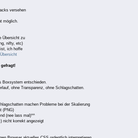
Hacks versehen
t möglich.
e Übersicht zu
g, nifty, etc)
ist, ich hoffe
 Übersicht
gefragt!
res Boxsystem entschieden.
erlauf, ohne Transparenz, ohne Schlagschatten.
chlagschatten machen Probleme bei der Skalierung
ht (PNG)
end (nee lass mal)^^
) nicht korrekt angezeigt
igen Browser aktuelles CSS ordentlich interpretieren,