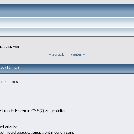
 Box with CSS
« zurück
weiter »
 10719 mal)
 15:51 Uhr »
eit runde Ecken in CSS(2) zu gestalten.
bei erlaubt.
ch liquid/opaque/transparent möglich sein.