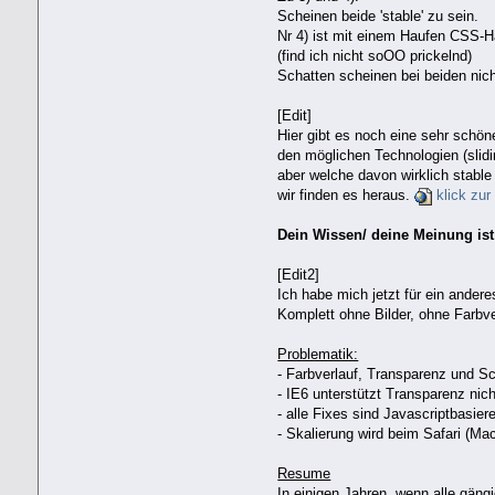
Scheinen beide 'stable' zu sein.
Nr 4) ist mit einem Haufen CSS-
(find ich nicht soOO prickelnd)
Schatten scheinen bei beiden nich
[Edit]
Hier gibt es noch eine sehr schön
den möglichen Technologien (slidin
aber welche davon wirklich stable 
wir finden es heraus.
klick zur
Dein Wissen/ deine Meinung ist 
[Edit2]
Ich habe mich jetzt für ein ande
Komplett ohne Bilder, ohne Farbv
Problematik:
- Farbverlauf, Transparenz und S
- IE6 unterstützt Transparenz nic
- alle Fixes sind Javascriptbasier
- Skalierung wird beim Safari (Mac
Resume
In einigen Jahren, wenn alle gäng