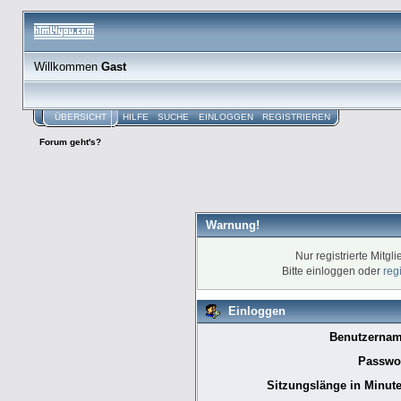
Willkommen
Gast
ÜBERSICHT
HILFE
SUCHE
EINLOGGEN
REGISTRIEREN
Forum geht's?
Warnung!
Nur registrierte Mitgl
Bitte einloggen oder
reg
Einloggen
Benutzernam
Passwor
Sitzungslänge in Minute