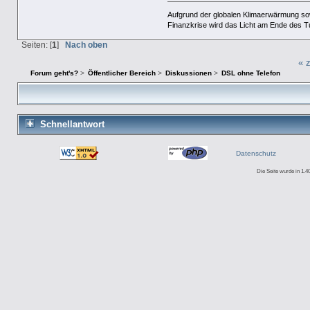
Aufgrund der globalen Klimaerwärmung so
Finanzkrise wird das Licht am Ende des T
Seiten: [
1
]
Nach oben
« 
Forum geht's?
>
Öffentlicher Bereich
>
Diskussionen
>
DSL ohne Telefon
Schnellantwort
Datenschutz
Die Seite wurde in 1.