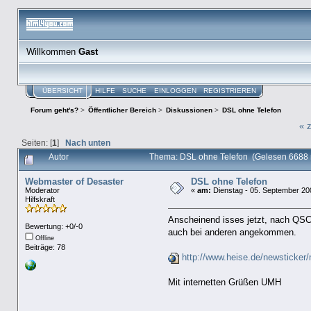
Willkommen
Gast
ÜBERSICHT
HILFE
SUCHE
EINLOGGEN
REGISTRIEREN
Forum geht's?
>
Öffentlicher Bereich
>
Diskussionen
>
DSL ohne Telefon
« 
Seiten: [
1
]
Nach unten
Autor
Thema: DSL ohne Telefon (Gelesen 6688 
Webmaster of Desaster
DSL ohne Telefon
Moderator
«
am:
Dienstag - 05. September 200
Hilfskraft
Anscheinend isses jetzt, nach QSC
Bewertung: +0/-0
auch bei anderen angekommen.
Offline
Beiträge: 78
http://www.heise.de/newsticker
Mit internetten Grüßen UMH